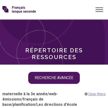
Skip
Transformons
to
THÈMES
content
le
RÔLES
français
RÉPERTOIRE DES
langue
RESSOURCES
seconde
Skip
RECHERCHE AVANCÉE
filter
navigation
maternelle à la 3e année
/
web-
Clear filters
émissions
/
français de
base
/
planification
/
Les directions d'école