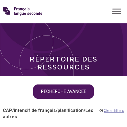
Skip
Transformons
to
THÈMES
content
le
RÔLES
français
RÉPERTOIRE DES
langue
RESSOURCES
seconde
Skip
RECHERCHE AVANCÉE
filter
navigation
CAP
/
intensif de français
/
planification
/
Les
Clear filters
autres