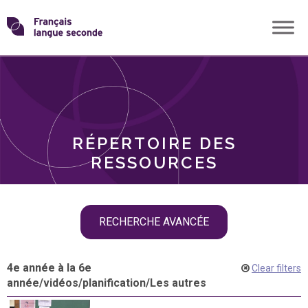
Skip
Transformons
to
THÈMES
content
le
RÔLES
français
RÉPERTOIRE DES
langue
RESSOURCES
seconde
Skip
RECHERCHE AVANCÉE
filter
navigation
4e année à la 6e
Clear filters
année
/
vidéos
/
planification
/
Les autres