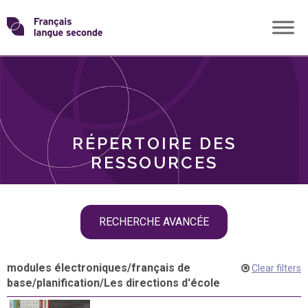
Skip
Transformons
to
THÈMES
content
le
RÔLES
français
RÉPERTOIRE DES
langue
RESSOURCES
seconde
Skip
RECHERCHE AVANCÉE
filter
navigation
modules électroniques
/
français de
Clear filters
base
/
planification
/
Les directions d'école