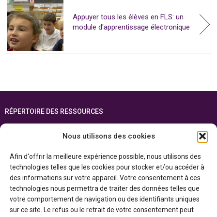
Appuyer tous les élèves en FLS: un
module d'apprentissage électronique
RÉPERTOIRE DES RESSOURCES
FOIRE AUX QUESTIONS
Nous utilisons des cookies
PLAN DU SITE
Afin d'offrir la meilleure expérience possible, nous utilisons des
ENGLISH
technologies telles que les cookies pour stocker et/ou accéder à
des informations sur votre appareil. Votre consentement à ces
Cette ressource est réalisée grâce au soutien financier du gouvernement de
technologies nous permettra de traiter des données telles que
l’Ontario et du gouvernement du
Canada par l’entremise du ministère du
Patrimoine canadien
votre comportement de navigation ou des identifiants uniques
sur ce site. Le refus ou le retrait de votre consentement peut