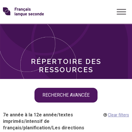
Skip
Transformons
to
THÈMES
content
le
RÔLES
français
RÉPERTOIRE DES
langue
RESSOURCES
seconde
Skip
RECHERCHE AVANCÉE
filter
navigation
7e année à la 12e année
/
textes
Clear filters
imprimés
/
intensif de
français
/
planification
/
Les directions