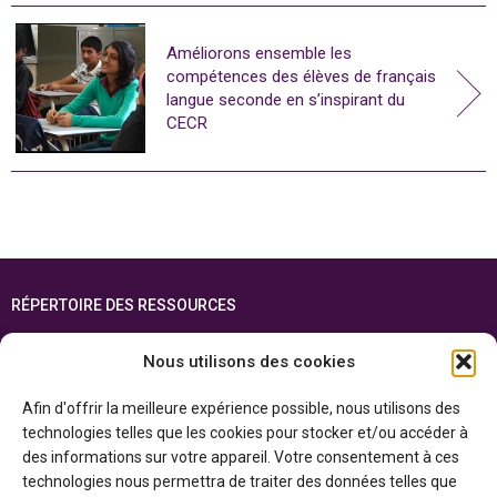
Améliorons ensemble les
compétences des élèves de français
langue seconde en s’inspirant du
CECR
RÉPERTOIRE DES RESSOURCES
FOIRE AUX QUESTIONS
Nous utilisons des cookies
PLAN DU SITE
Afin d'offrir la meilleure expérience possible, nous utilisons des
ENGLISH
technologies telles que les cookies pour stocker et/ou accéder à
des informations sur votre appareil. Votre consentement à ces
Cette ressource est réalisée grâce au soutien financier du gouvernement de
technologies nous permettra de traiter des données telles que
l’Ontario et du gouvernement du
Canada par l’entremise du ministère du