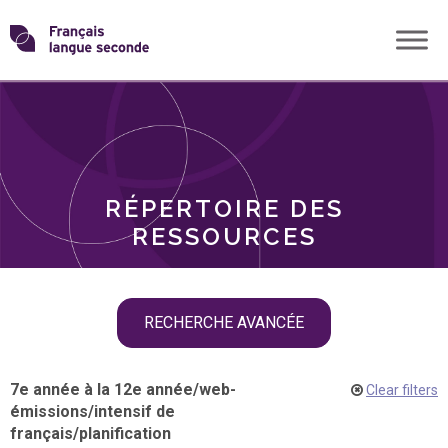
Skip
Transformons
to
THÈMES
content
le
RÔLES
français
RÉPERTOIRE DES
langue
RESSOURCES
seconde
Skip
RECHERCHE AVANCÉE
filter
navigation
7e année à la 12e année
/
web-
Clear filters
émissions
/
intensif de
français
/
planification