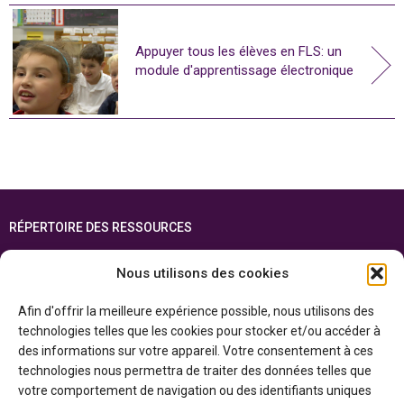
Appuyer tous les élèves en FLS: un
module d'apprentissage électronique
RÉPERTOIRE DES RESSOURCES
FOIRE AUX QUESTIONS
Nous utilisons des cookies
PLAN DU SITE
Afin d'offrir la meilleure expérience possible, nous utilisons des
ENGLISH
technologies telles que les cookies pour stocker et/ou accéder à
des informations sur votre appareil. Votre consentement à ces
Cette ressource est réalisée grâce au soutien financier du gouvernement de
technologies nous permettra de traiter des données telles que
l’Ontario et du gouvernement du
Canada par l’entremise du ministère du
Patrimoine canadien
votre comportement de navigation ou des identifiants uniques