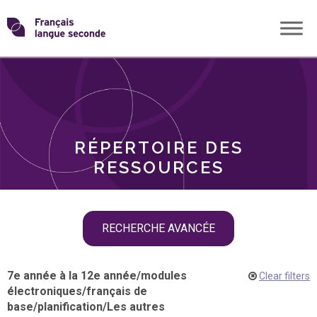
Skip
Transformons
to
THÈMES
content
le
RÔLES
français
RÉPERTOIRE DES
langue
RESSOURCES
seconde
Skip
RECHERCHE AVANCÉE
filter
navigation
7e année à la 12e année
/
modules
Clear filters
électroniques
/
français de
base
/
planification
/
Les autres