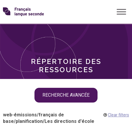
Skip
Transformons
to
THÈMES
content
le
RÔLES
français
RÉPERTOIRE DES
langue
RESSOURCES
seconde
Skip
RECHERCHE AVANCÉE
filter
navigation
web-émissions
/
français de
Clear filters
base
/
planification
/
Les directions d'école