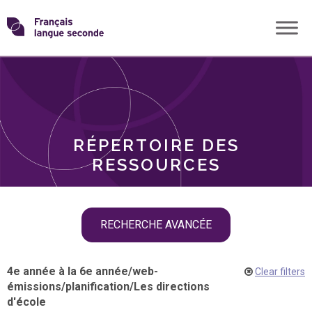
Skip
Transformons
to
THÈMES
content
le
RÔLES
français
RÉPERTOIRE DES
langue
RESSOURCES
seconde
Skip
RECHERCHE AVANCÉE
filter
navigation
4e année à la 6e année
/
web-
Clear filters
émissions
/
planification
/
Les directions
d'école