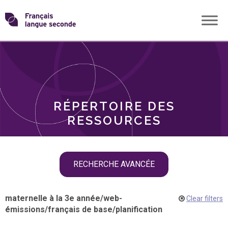
Skip
Transformons
to
THÈMES
content
le
RÔLES
français
RÉPERTOIRE DES
langue
RESSOURCES
seconde
Skip
RECHERCHE AVANCÉE
filter
navigation
maternelle à la 3e année
/
web-
Clear filters
émissions
/
français de base
/
planification