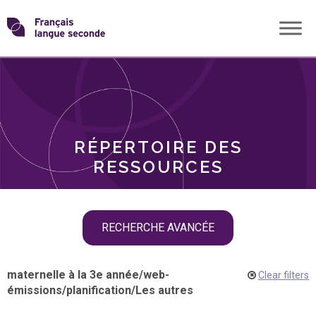
Skip
Transformons
to
THÈMES
content
le
RÔLES
français
RÉPERTOIRE DES
langue
RESSOURCES
seconde
Skip
RECHERCHE AVANCÉE
filter
navigation
maternelle à la 3e année
/
web-
Clear filters
émissions
/
planification
/
Les autres