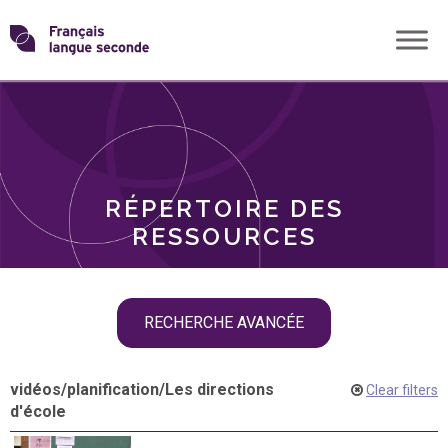
Skip
Transformons
to
THÈMES
content
le
RÔLES
français
RÉPERTOIRE DES
langue
RESSOURCES
seconde
Skip
RECHERCHE AVANCÉE
filter
navigation
vidéos
/
planification
/
Les directions
Clear filters
d'école