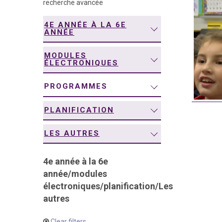
recherche avancée
navigation
4E ANNÉE À LA 6E
ANNÉE
MODULES
ÉLECTRONIQUES
PROGRAMMES
PLANIFICATION
LES AUTRES
4e année à la 6e
année
/
modules
électroniques
/
planification
/
Les
autres
Clear filters