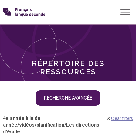
Skip
Transformons
to
THÈMES
content
le
RÔLES
français
RÉPERTOIRE DES
langue
RESSOURCES
seconde
Skip
RECHERCHE AVANCÉE
filter
navigation
4e année à la 6e
Clear filters
année
/
vidéos
/
planification
/
Les directions
d'école