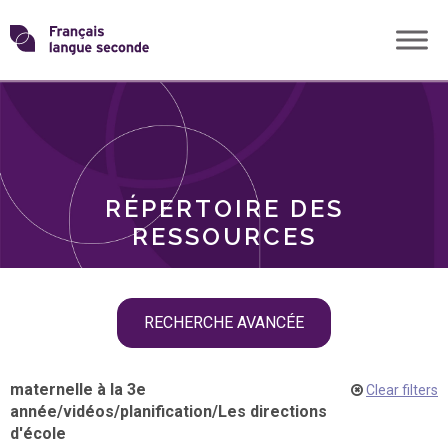
Skip
Transformons
to
THÈMES
content
le
RÔLES
français
RÉPERTOIRE DES
langue
RESSOURCES
seconde
Skip
RECHERCHE AVANCÉE
filter
navigation
maternelle à la 3e
Clear filters
année
/
vidéos
/
planification
/
Les directions
d'école