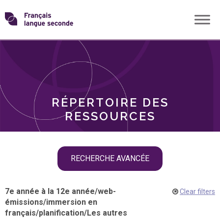
Skip
Transformons
to
THÈMES
content
le
RÔLES
français
RÉPERTOIRE DES
langue
RESSOURCES
seconde
Skip
RECHERCHE AVANCÉE
filter
navigation
7e année à la 12e année
/
web-
Clear filters
émissions
/
immersion en
français
/
planification
/
Les autres