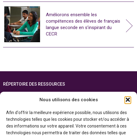
Améliorons ensemble les
compétences des élèves de français
langue seconde en s’inspirant du
CECR
RÉPERTOIRE DES RESSOURCES
FOIRE AUX QUESTIONS
Nous utilisons des cookies
PLAN DU SITE
Afin d'offrir la meilleure expérience possible, nous utilisons des
ENGLISH
technologies telles que les cookies pour stocker et/ou accéder à
des informations sur votre appareil. Votre consentement à ces
Cette ressource est réalisée grâce au soutien financier du gouvernement de
technologies nous permettra de traiter des données telles que
l’Ontario et du gouvernement du
Canada par l’entremise du ministère du