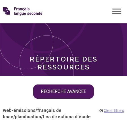
Skip
Transformons
to
THÈMES
content
le
RÔLES
français
RÉPERTOIRE DES
langue
RESSOURCES
seconde
Skip
RECHERCHE AVANCÉE
filter
navigation
web-émissions
/
français de
Clear filters
base
/
planification
/
Les directions d'école