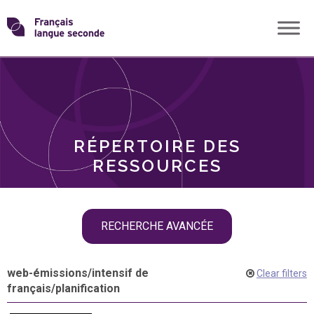
Skip
Transformons
to
THÈMES
content
le
RÔLES
français
RÉPERTOIRE DES
langue
RESSOURCES
seconde
Skip
RECHERCHE AVANCÉE
filter
navigation
web-émissions
/
intensif de
Clear filters
français
/
planification