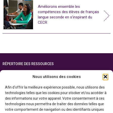
Améliorons ensemble les
compétences des élèves de français
langue seconde en s’inspirant du
CECR
RÉPERTOIRE DES RESSOURCES
FOIRE AUX QUESTIONS
Nous utilisons des cookies
PLAN DU SITE
Afin d'offrir la meilleure expérience possible, nous utilisons des
ENGLISH
technologies telles que les cookies pour stocker et/ou accéder à
des informations sur votre appareil. Votre consentement à ces
Cette ressource est réalisée grâce au soutien financier du gouvernement de
technologies nous permettra de traiter des données telles que
l’Ontario et du gouvernement du
Canada par l’entremise du ministère du
Patrimoine canadien
votre comportement de navigation ou des identifiants uniques