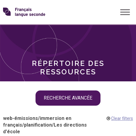
Skip
Transformons
to
THÈMES
content
le
RÔLES
français
RÉPERTOIRE DES
langue
RESSOURCES
seconde
Skip
RECHERCHE AVANCÉE
filter
navigation
web-émissions
/
immersion en
Clear filters
français
/
planification
/
Les directions
d'école