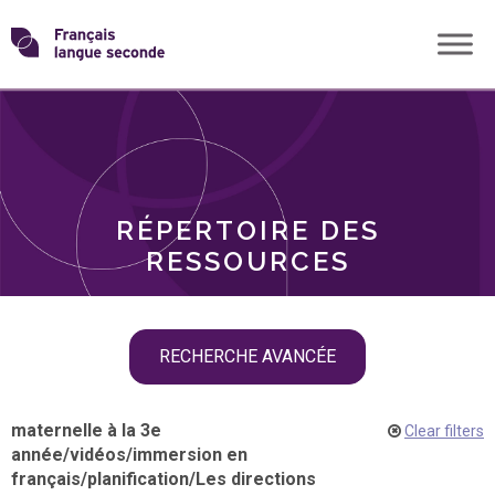
Skip
Transformons
to
THÈMES
content
le
RÔLES
français
RÉPERTOIRE DES
langue
RESSOURCES
seconde
Skip
RECHERCHE AVANCÉE
filter
navigation
maternelle à la 3e
Clear filters
année
/
vidéos
/
immersion en
français
/
planification
/
Les directions