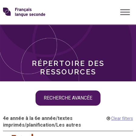
Skip
Transformons
to
THÈMES
content
le
RÔLES
français
RÉPERTOIRE DES
langue
RESSOURCES
seconde
Skip
RECHERCHE AVANCÉE
filter
navigation
4e année à la 6e année
/
textes
Clear filters
imprimés
/
planification
/
Les autres