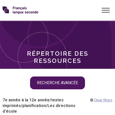
Skip
Transformons
to
THÈMES
content
le
RÔLES
français
RÉPERTOIRE DES
langue
RESSOURCES
seconde
Skip
RECHERCHE AVANCÉE
filter
navigation
7e année à la 12e année
/
textes
Clear filters
imprimés
/
planification
/
Les directions
d'école