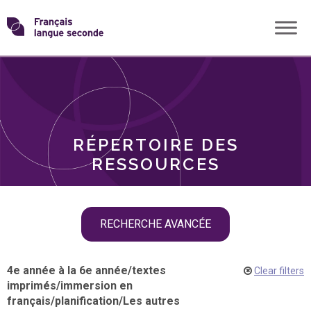
Skip
Transformons
to
THÈMES
content
le
RÔLES
français
RÉPERTOIRE DES
langue
RESSOURCES
seconde
Skip
RECHERCHE AVANCÉE
filter
navigation
4e année à la 6e année
/
textes
Clear filters
imprimés
/
immersion en
français
/
planification
/
Les autres