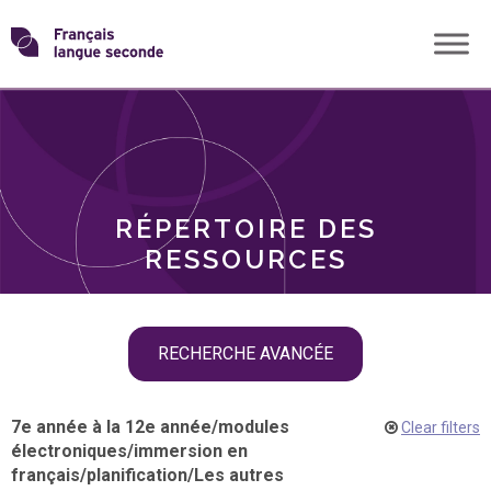
Skip
Transformons
to
THÈMES
content
le
RÔLES
français
RÉPERTOIRE DES
langue
RESSOURCES
seconde
Skip
RECHERCHE AVANCÉE
filter
navigation
7e année à la 12e année
/
modules
Clear filters
électroniques
/
immersion en
français
/
planification
/
Les autres