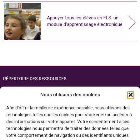
Appuyer tous les élèves en FLS: un
module d'apprentissage électronique
RÉPERTOIRE DES RESSOURCES
FOIRE AUX QUESTIONS
Nous utilisons des cookies
PLAN DU SITE
Afin d'offrir la meilleure expérience possible, nous utilisons des
ENGLISH
technologies telles que les cookies pour stocker et/ou accéder à
des informations sur votre appareil. Votre consentement à ces
Cette ressource est réalisée grâce au soutien financier du gouvernement de
technologies nous permettra de traiter des données telles que
l’Ontario et du gouvernement du
Canada par l’entremise du ministère du
Patrimoine canadien
votre comportement de navigation ou des identifiants uniques