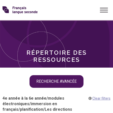
Skip
Transformons
to
THÈMES
content
le
RÔLES
français
RÉPERTOIRE DES
langue
RESSOURCES
seconde
Skip
RECHERCHE AVANCÉE
filter
navigation
4e année à la 6e année
/
modules
Clear filters
électroniques
/
immersion en
français
/
planification
/
Les directions