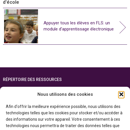
d'école
Appuyer tous les élèves en FLS: un
module d'apprentissage électronique
RÉPERTOIRE DES RESSOURCES
FOIRE AUX QUESTIONS
Nous utilisons des cookies
PLAN DU SITE
Afin d'offrir la meilleure expérience possible, nous utilisons des
ENGLISH
technologies telles que les cookies pour stocker et/ou accéder à
des informations sur votre appareil. Votre consentement à ces
Cette ressource est réalisée grâce au soutien financier du gouvernement de
technologies nous permettra de traiter des données telles que
l’Ontario et du gouvernement du
Canada par l’entremise du ministère du