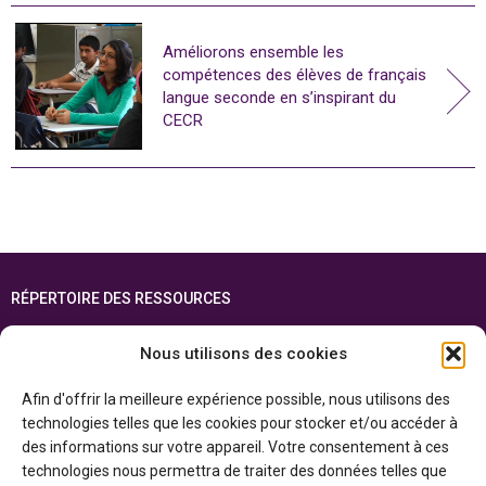
Améliorons ensemble les
compétences des élèves de français
langue seconde en s’inspirant du
CECR
RÉPERTOIRE DES RESSOURCES
FOIRE AUX QUESTIONS
Nous utilisons des cookies
PLAN DU SITE
Afin d'offrir la meilleure expérience possible, nous utilisons des
ENGLISH
technologies telles que les cookies pour stocker et/ou accéder à
des informations sur votre appareil. Votre consentement à ces
Cette ressource est réalisée grâce au soutien financier du gouvernement de
technologies nous permettra de traiter des données telles que
l’Ontario et du gouvernement du
Canada par l’entremise du ministère du