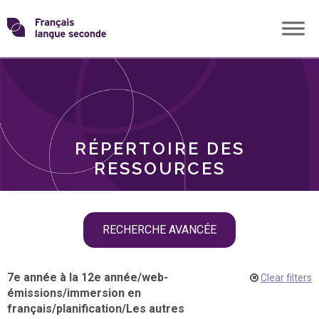
Skip
Transformons
to
THÈMES
content
le
RÔLES
français
RÉPERTOIRE DES
langue
RESSOURCES
seconde
Skip
RECHERCHE AVANCÉE
filter
navigation
7e année à la 12e année
/
web-
Clear filters
émissions
/
immersion en
français
/
planification
/
Les autres