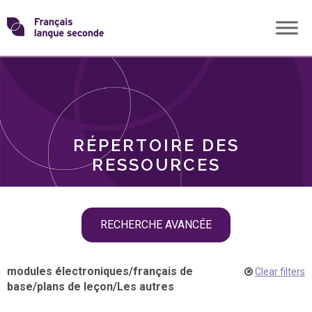
Skip
Transformons
to
THÈMES
content
le
RÔLES
français
RÉPERTOIRE DES
langue
RESSOURCES
seconde
Skip
RECHERCHE AVANCÉE
filter
navigation
modules électroniques
/
français de
Clear filters
base
/
plans de leçon
/
Les autres