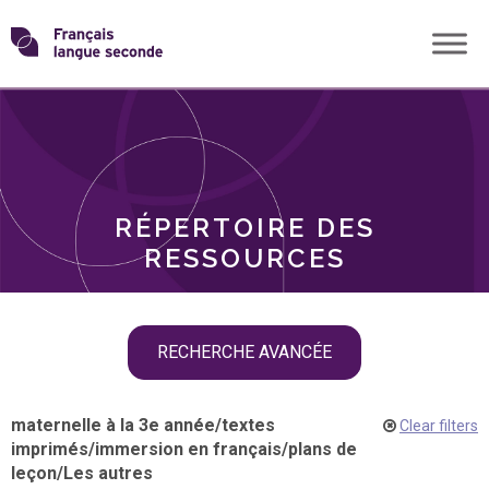
Skip
Transformons
to
THÈMES
content
le
RÔLES
français
RÉPERTOIRE DES
langue
RESSOURCES
seconde
Skip
RECHERCHE AVANCÉE
filter
navigation
maternelle à la 3e année
/
textes
Clear filters
imprimés
/
immersion en français
/
plans de
leçon
/
Les autres