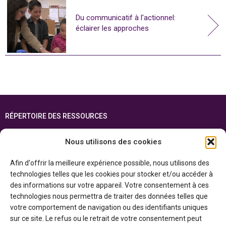
Du communicatif à l'actionnel:
éclairer les approches
RÉPERTOIRE DES RESSOURCES
FOIRE AUX QUESTIONS
Nous utilisons des cookies
PLAN DU SITE
Afin d'offrir la meilleure expérience possible, nous utilisons des
ENGLISH
technologies telles que les cookies pour stocker et/ou accéder à
des informations sur votre appareil. Votre consentement à ces
Cette ressource est réalisée grâce au soutien financier du gouvernement de
technologies nous permettra de traiter des données telles que
l’Ontario et du gouvernement du
Canada par l’entremise du ministère du
Patrimoine canadien
votre comportement de navigation ou des identifiants uniques
sur ce site. Le refus ou le retrait de votre consentement peut