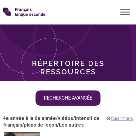
Skip
Transformons
to
THÈMES
content
le
RÔLES
français
RÉPERTOIRE DES
langue
RESSOURCES
seconde
Skip
RECHERCHE AVANCÉE
filter
navigation
4e année à la 6e année
/
vidéos
/
intensif de
Clear filters
français
/
plans de leçon
/
Les autres