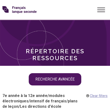
Skip
Transformons
to
THÈMES
content
le
RÔLES
français
RÉPERTOIRE DES
langue
RESSOURCES
seconde
Skip
RECHERCHE AVANCÉE
filter
navigation
7e année à la 12e année
/
modules
Clear filters
électroniques
/
intensif de français
/
plans
de leçon
/
Les directions d'école