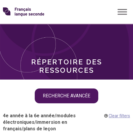
Skip
Transformons
to
THÈMES
content
le
RÔLES
français
RÉPERTOIRE DES
langue
RESSOURCES
seconde
Skip
RECHERCHE AVANCÉE
filter
navigation
4e année à la 6e année
/
modules
Clear filters
électroniques
/
immersion en
français
/
plans de leçon