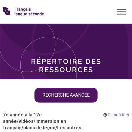
Skip
Transformons
to
THÈMES
content
le
RÔLES
français
RÉPERTOIRE DES
langue
RESSOURCES
seconde
Skip
RECHERCHE AVANCÉE
filter
navigation
7e année à la 12e
Clear filters
année
/
vidéos
/
immersion en
français
/
plans de leçon
/
Les autres