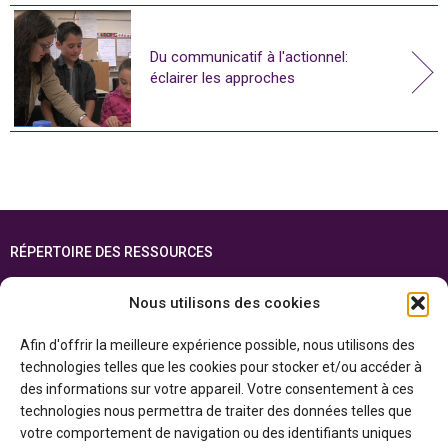
Du communicatif à l'actionnel:
éclairer les approches
RÉPERTOIRE DES RESSOURCES
FOIRE AUX QUESTIONS
Nous utilisons des cookies
PLAN DU SITE
Afin d'offrir la meilleure expérience possible, nous utilisons des
ENGLISH
technologies telles que les cookies pour stocker et/ou accéder à
des informations sur votre appareil. Votre consentement à ces
Cette ressource est réalisée grâce au soutien financier du gouvernement de
technologies nous permettra de traiter des données telles que
l’Ontario et du gouvernement du
Canada par l’entremise du ministère du
Patrimoine canadien
votre comportement de navigation ou des identifiants uniques