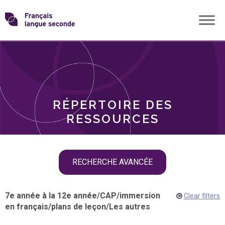
Skip
Transformons
to
THÈMES
content
le
RÔLES
français
RÉPERTOIRE DES
langue
RESSOURCES
seconde
Skip
RECHERCHE AVANCÉE
filter
navigation
7e année à la 12e année
/
CAP
/
immersion
Clear filters
en français
/
plans de leçon
/
Les autres