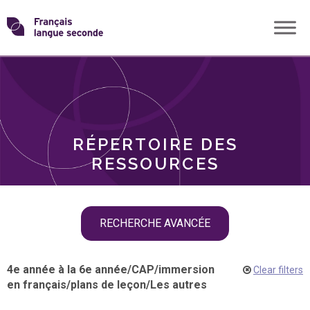
Skip
Transformons
to
THÈMES
content
le
RÔLES
français
RÉPERTOIRE DES
langue
RESSOURCES
seconde
Skip
RECHERCHE AVANCÉE
filter
navigation
4e année à la 6e année
/
CAP
/
immersion
Clear filters
en français
/
plans de leçon
/
Les autres