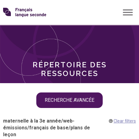
Skip
Transformons
to
THÈMES
content
le
RÔLES
français
RÉPERTOIRE DES
langue
RESSOURCES
seconde
Skip
RECHERCHE AVANCÉE
filter
navigation
maternelle à la 3e année
/
web-
Clear filters
émissions
/
français de base
/
plans de
leçon