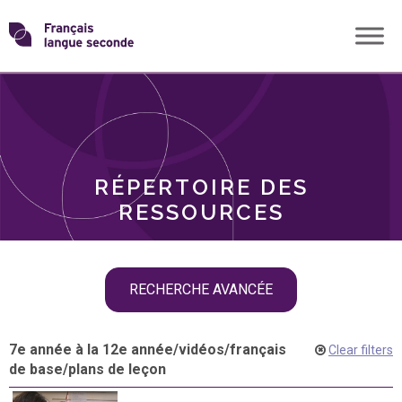
Skip
Transformons
to
THÈMES
content
le
RÔLES
français
RÉPERTOIRE DES
langue
RESSOURCES
seconde
Skip
RECHERCHE AVANCÉE
filter
navigation
7e année à la 12e année
/
vidéos
/
français
Clear filters
de base
/
plans de leçon