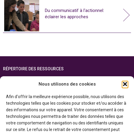
Du communicatif à l'actionnel:
éclairer les approches
RÉPERTOIRE DES RESSOURCES
FOIRE AUX QUESTIONS
Nous utilisons des cookies
PLAN DU SITE
Afin d'offrir la meilleure expérience possible, nous utilisons des
ENGLISH
technologies telles que les cookies pour stocker et/ou accéder à
des informations sur votre appareil. Votre consentement à ces
Cette ressource est réalisée grâce au soutien financier du gouvernement de
technologies nous permettra de traiter des données telles que
l’Ontario et du gouvernement du
Canada par l’entremise du ministère du
Patrimoine canadien
votre comportement de navigation ou des identifiants uniques
sur ce site. Le refus ou le retrait de votre consentement peut