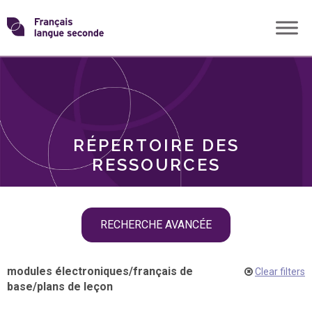
Skip
Transformons
to
THÈMES
content
le
RÔLES
français
RÉPERTOIRE DES
langue
RESSOURCES
seconde
Skip
RECHERCHE AVANCÉE
filter
navigation
modules électroniques
/
français de
Clear filters
base
/
plans de leçon