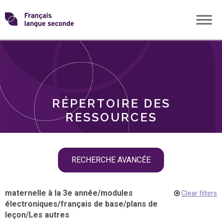
Skip
Transformons
to
THÈMES
content
le
RÔLES
français
RÉPERTOIRE DES
langue
RESSOURCES
seconde
Skip
RECHERCHE AVANCÉE
filter
navigation
maternelle à la 3e année
/
modules
Clear filters
électroniques
/
français de base
/
plans de
leçon
/
Les autres