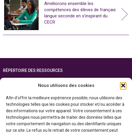
Améliorons ensemble les
compétences des élèves de français
langue seconde en s’inspirant du
CECR
RÉPERTOIRE DES RESSOURCES
FOIRE AUX QUESTIONS
Nous utilisons des cookies
PLAN DU SITE
Afin d'offrir la meilleure expérience possible, nous utilisons des
ENGLISH
technologies telles que les cookies pour stocker et/ou accéder à
des informations sur votre appareil. Votre consentement à ces
Cette ressource est réalisée grâce au soutien financier du gouvernement de
technologies nous permettra de traiter des données telles que
l’Ontario et du gouvernement du
Canada par l’entremise du ministère du
Patrimoine canadien
votre comportement de navigation ou des identifiants uniques
sur ce site. Le refus ou le retrait de votre consentement peut