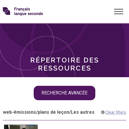
Skip
Transformons
to
THÈMES
content
le
RÔLES
français
RÉPERTOIRE DES
langue
RESSOURCES
seconde
Skip
RECHERCHE AVANCÉE
filter
navigation
web-émissions
/
plans de leçon
/
Les autres
Clear filters