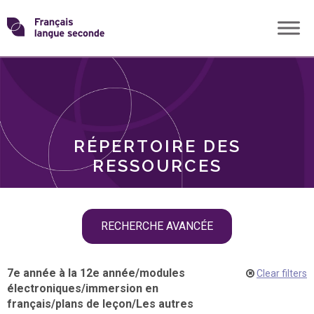
Skip
Transformons
to
THÈMES
content
le
RÔLES
français
RÉPERTOIRE DES
langue
RESSOURCES
seconde
Skip
RECHERCHE AVANCÉE
filter
navigation
7e année à la 12e année
/
modules
Clear filters
électroniques
/
immersion en
français
/
plans de leçon
/
Les autres