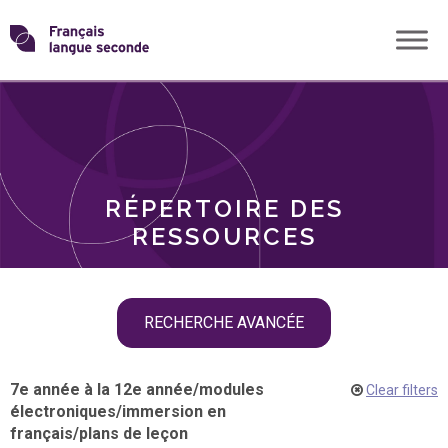
Skip
Transformons
to
THÈMES
content
le
RÔLES
français
RÉPERTOIRE DES
langue
RESSOURCES
seconde
Skip
RECHERCHE AVANCÉE
filter
navigation
7e année à la 12e année
/
modules
Clear filters
électroniques
/
immersion en
français
/
plans de leçon