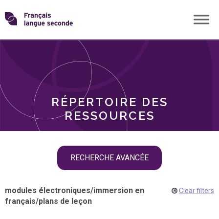
Skip
Transformons
to
THÈMES
content
le
RÔLES
français
RÉPERTOIRE DES
langue
RESSOURCES
seconde
Skip
RECHERCHE AVANCÉE
filter
navigation
modules électroniques
/
immersion en
Clear filters
français
/
plans de leçon