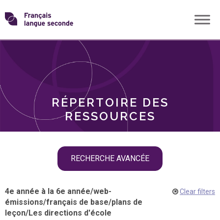
Skip
Transformons
to
THÈMES
content
le
RÔLES
français
RÉPERTOIRE DES
langue
RESSOURCES
seconde
Skip
RECHERCHE AVANCÉE
filter
navigation
4e année à la 6e année
/
web-
Clear filters
émissions
/
français de base
/
plans de
leçon
/
Les directions d'école