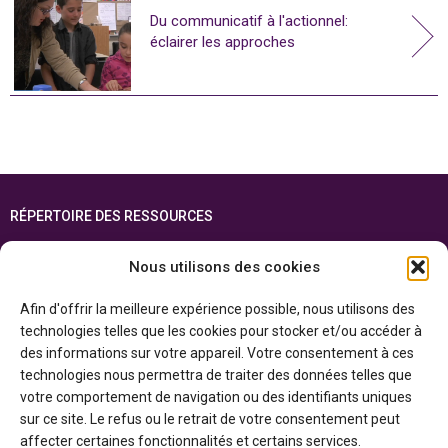
Du communicatif à l'actionnel:
éclairer les approches
RÉPERTOIRE DES RESSOURCES
FOIRE AUX QUESTIONS
Nous utilisons des cookies
PLAN DU SITE
Afin d'offrir la meilleure expérience possible, nous utilisons des
ENGLISH
technologies telles que les cookies pour stocker et/ou accéder à
des informations sur votre appareil. Votre consentement à ces
Cette ressource est réalisée grâce au soutien financier du gouvernement de
technologies nous permettra de traiter des données telles que
l’Ontario et du gouvernement du
Canada par l’entremise du ministère du
Patrimoine canadien
votre comportement de navigation ou des identifiants uniques
sur ce site. Le refus ou le retrait de votre consentement peut
affecter certaines fonctionnalités et certains services.
Politique de confidentialité