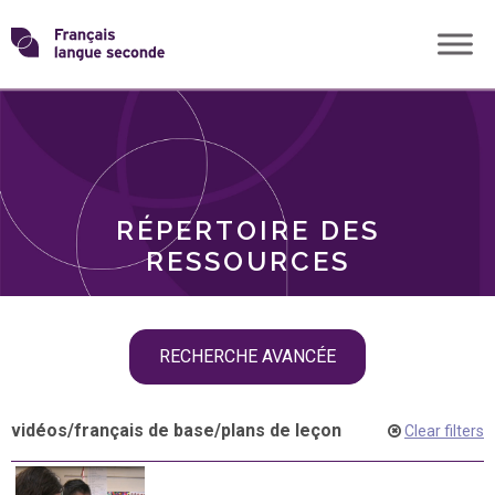
Skip
Transformons
to
THÈMES
content
le
RÔLES
français
RÉPERTOIRE DES
langue
RESSOURCES
seconde
Skip
RECHERCHE AVANCÉE
filter
navigation
vidéos
/
français de base
/
plans de leçon
Clear filters