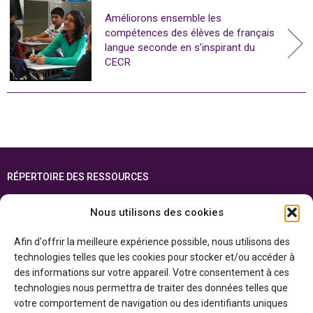
Améliorons ensemble les
compétences des élèves de français
langue seconde en s’inspirant du
CECR
RÉPERTOIRE DES RESSOURCES
FOIRE AUX QUESTIONS
Nous utilisons des cookies
PLAN DU SITE
Afin d'offrir la meilleure expérience possible, nous utilisons des
ENGLISH
technologies telles que les cookies pour stocker et/ou accéder à
des informations sur votre appareil. Votre consentement à ces
Cette ressource est réalisée grâce au soutien financier du gouvernement de
technologies nous permettra de traiter des données telles que
l’Ontario et du gouvernement du
Canada par l’entremise du ministère du
Patrimoine canadien
votre comportement de navigation ou des identifiants uniques