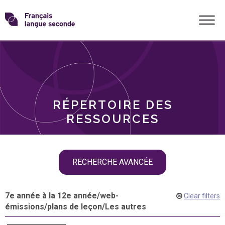
Skip
Transformons
to
THÈMES
content
le
RÔLES
français
RÉPERTOIRE DES
langue
RESSOURCES
seconde
Skip
RECHERCHE AVANCÉE
filter
navigation
7e année à la 12e année
/
web-
Clear filters
émissions
/
plans de leçon
/
Les autres