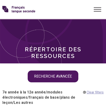
Skip
Transformons
to
THÈMES
content
le
RÔLES
français
RÉPERTOIRE DES
langue
RESSOURCES
seconde
Skip
RECHERCHE AVANCÉE
filter
navigation
7e année à la 12e année
/
modules
Clear filters
électroniques
/
français de base
/
plans de
leçon
/
Les autres