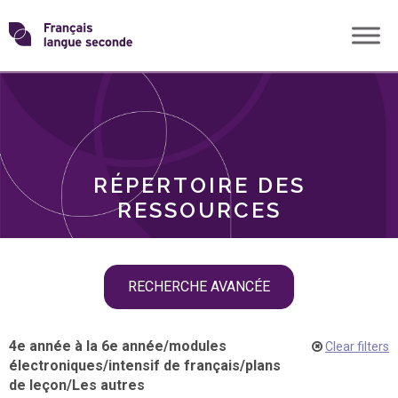
Skip
Transformons
to
THÈMES
content
le
RÔLES
français
RÉPERTOIRE DES
langue
RESSOURCES
seconde
Skip
RECHERCHE AVANCÉE
filter
navigation
4e année à la 6e année
/
modules
Clear filters
électroniques
/
intensif de français
/
plans
de leçon
/
Les autres