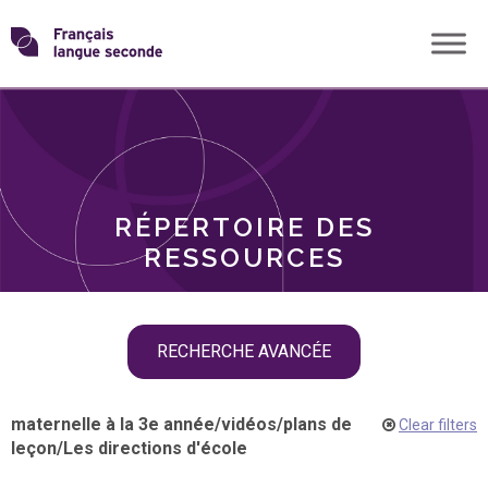
Skip
Transformons
to
THÈMES
content
le
RÔLES
français
RÉPERTOIRE DES
langue
RESSOURCES
seconde
Skip
RECHERCHE AVANCÉE
filter
navigation
maternelle à la 3e année
/
vidéos
/
plans de
Clear filters
leçon
/
Les directions d'école