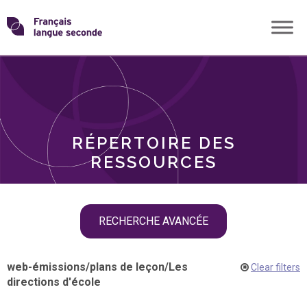
Skip
Transformons
to
THÈMES
content
le
RÔLES
français
RÉPERTOIRE DES
langue
RESSOURCES
seconde
Skip
RECHERCHE AVANCÉE
filter
navigation
web-émissions
/
plans de leçon
/
Les
Clear filters
directions d'école