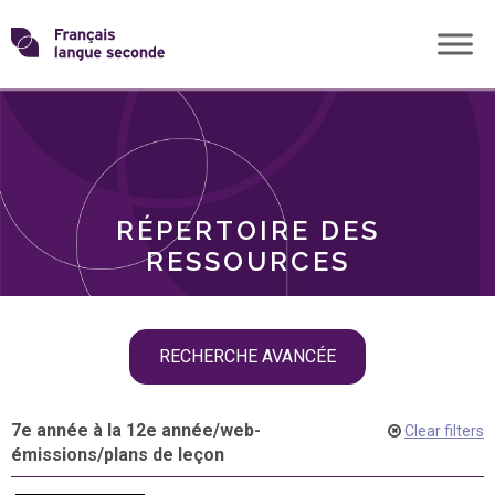
Skip
Transformons
to
THÈMES
content
le
RÔLES
français
RÉPERTOIRE DES
langue
RESSOURCES
seconde
Skip
RECHERCHE AVANCÉE
filter
navigation
7e année à la 12e année
/
web-
Clear filters
émissions
/
plans de leçon