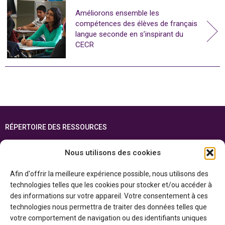
Améliorons ensemble les
compétences des élèves de français
langue seconde en s’inspirant du
CECR
RÉPERTOIRE DES RESSOURCES
FOIRE AUX QUESTIONS
Nous utilisons des cookies
PLAN DU SITE
Afin d'offrir la meilleure expérience possible, nous utilisons des
ENGLISH
technologies telles que les cookies pour stocker et/ou accéder à
des informations sur votre appareil. Votre consentement à ces
Cette ressource est réalisée grâce au soutien financier du gouvernement de
technologies nous permettra de traiter des données telles que
l’Ontario et du gouvernement du
Canada par l’entremise du ministère du
Patrimoine canadien
votre comportement de navigation ou des identifiants uniques